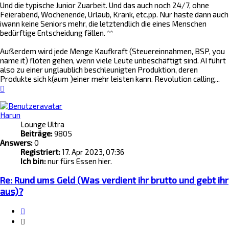
Und die typische Junior Zuarbeit. Und das auch noch 24/7, ohne
Feierabend, Wochenende, Urlaub, Krank, etc.pp. Nur haste dann auch
iwann keine Seniors mehr, die letztendlich die eines Menschen
bedürftige Entscheidung fällen. ^^
Außerdem wird jede Menge Kaufkraft (Steuereinnahmen, BSP, you
name it) flöten gehen, wenn viele Leute unbeschäftigt sind. AI führt
also zu einer unglaublich beschleunigten Produktion, deren
Produkte sich k(aum )einer mehr leisten kann. Revolution calling...
Nach
oben
Harun
Lounge Ultra
Beiträge:
9805
Answers:
0
Registriert:
17. Apr 2023, 07:36
Ich bin:
nur fürs Essen hier.
Re: Rund ums Geld (Was verdient ihr brutto und gebt ihr
aus)?
Zitat
Zitieren