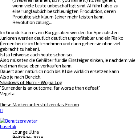
(Steuereinnahmen, BSP, you name it) flöten gehen,
wenn viele Leute unbeschäftigt sind. AI führt also zu
einer unglaublich beschleunigten Produktion, deren
Produkte sich k(aum )einer mehr leisten kann.
Revolution calling...
Im Grunde kann es ein Burggraben werden für Spezialisten
Junioren werden deutlich deutlich unprofitabler und ein Risiko
(lernen bei dir im Unternehmen und dann gehen sie ohne viel
gebracht zu haben).
Ist ja teilweise auch heute schon so.
Also müssten die Gehälter für die Einsteiger sinken, je nachdem wie
viel man diese eben verkaufen kann.
Dauert aber natürlich noch bis KI die wirklich ersetzen kann
Also je nach Bereich.
Shadows of Nürni - Wojna Log
"Surrender is an outcome, far worse than defeat"
Vegeta
Diese Marken unterstützen das Forum
Nach
oben
husefak
Lounge Ultra
Beiträge:
7028