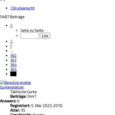
Druckansicht
5487 Beiträge
Seite
366
Gehe zu Seite:
von
366
Vorherige
1
…
362
363
364
365
366
Gurkenplatzer
Taktische Gurke
Beiträge:
5447
Answers:
0
Registriert:
5. Mär 2023, 20:10
Alter:
35
Geschlecht:
Apache