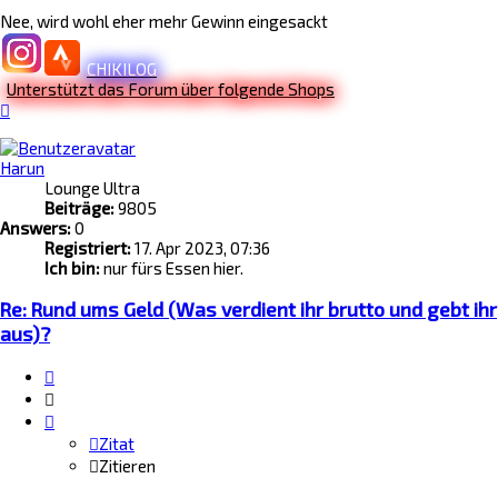
Nee, wird wohl eher mehr Gewinn eingesackt
CHIKILOG
Unterstützt das Forum über folgende Shops
Nach
oben
Harun
Lounge Ultra
Beiträge:
9805
Answers:
0
Registriert:
17. Apr 2023, 07:36
Ich bin:
nur fürs Essen hier.
Re: Rund ums Geld (Was verdient ihr brutto und gebt ihr
aus)?
Zitat
Zitieren
Zitat
Zitieren