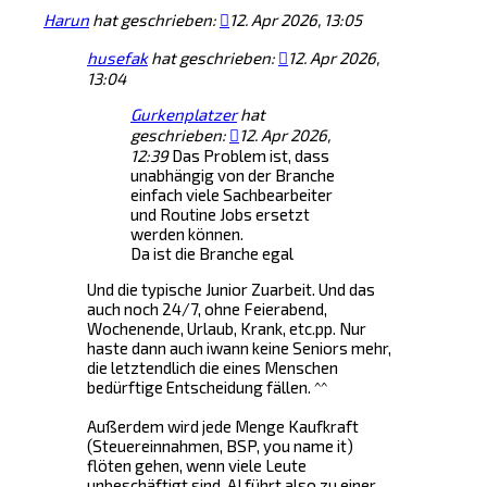
Harun
hat geschrieben:
12. Apr 2026, 13:05
husefak
hat geschrieben:
12. Apr 2026,
13:04
Gurkenplatzer
hat
geschrieben:
12. Apr 2026,
12:39
Das Problem ist, dass
unabhängig von der Branche
einfach viele Sachbearbeiter
und Routine Jobs ersetzt
werden können.
Da ist die Branche egal
Und die typische Junior Zuarbeit. Und das
auch noch 24/7, ohne Feierabend,
Wochenende, Urlaub, Krank, etc.pp. Nur
haste dann auch iwann keine Seniors mehr,
die letztendlich die eines Menschen
bedürftige Entscheidung fällen. ^^
Außerdem wird jede Menge Kaufkraft
(Steuereinnahmen, BSP, you name it)
flöten gehen, wenn viele Leute
unbeschäftigt sind. AI führt also zu einer