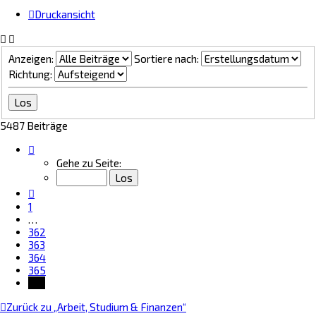
Druckansicht
Anzeigen:
Sortiere nach:
Richtung:
5487 Beiträge
Seite
366
Gehe zu Seite:
von
366
Vorherige
1
…
362
363
364
365
366
Zurück zu „Arbeit, Studium & Finanzen“