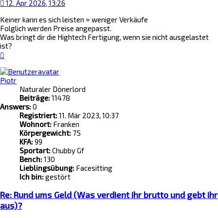
12. Apr 2026, 13:26
Keiner kann es sich leisten = weniger Verkäufe
Folglich werden Preise angepasst.
Was bringt dir die Hightech Fertigung, wenn sie nicht ausgelastet
ist?
Nach
oben
Piotr
Naturaler Dönerlord
Beiträge:
11478
Answers:
0
Registriert:
11. Mär 2023, 10:37
Wohnort:
Franken
Körpergewicht:
75
KFA:
99
Sportart:
Chubby Gf
Bench:
130
Lieblingsübung:
Facesitting
Ich bin:
gestört
Re: Rund ums Geld (Was verdient ihr brutto und gebt ihr
aus)?