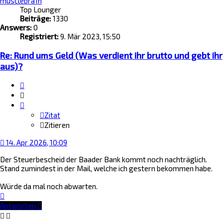
musclebra1n
Top Lounger
Beiträge:
1330
Answers:
0
Registriert:
9. Mär 2023, 15:50
Re: Rund ums Geld (Was verdient ihr brutto und gebt ihr
aus)?
Zitat
Zitieren
Zitat
Zitieren
14. Apr 2026, 10:09
Der Steuerbescheid der Baader Bank kommt noch nachträglich.
Stand zumindest in der Mail, welche ich gestern bekommen habe.
Würde da mal noch abwarten.
Nach
oben
Antworten