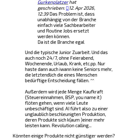
Gurkenplatzer
hat
geschrieben:
12. Apr 2026,
12:39
Das Problem ist, dass
unabhängig von der Branche
einfach viele Sachbearbeiter
und Routine Jobs ersetzt
werden können.
Da ist die Branche egal
Und die typische Junior Zuarbeit. Und das
auch noch 24/7, ohne Feierabend,
Wochenende, Urlaub, Krank, etc.pp. Nur
haste dann auch iwann keine Seniors mehr,
die letztendlich die eines Menschen
bedürftige Entscheidung fällen. ^^
Außerdem wird jede Menge Kaufkraft
(Steuereinnahmen, BSP, you name it)
flöten gehen, wenn viele Leute
unbeschäftigt sind. AI führt also zu einer
unglaublich beschleunigten Produktion,
deren Produkte sich k(aum )einer mehr
leisten kann. Revolution calling...
Könnten einige Produkte nicht günstiger werden?