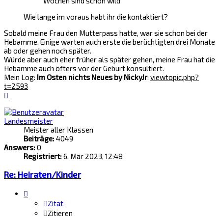
Wochen sind schon wild
Wie lange im voraus habt ihr die kontaktiert?
Sobald meine Frau den Mutterpass hatte, war sie schon bei der
Hebamme. Einige warten auch erste die berüchtigten drei Monate
ab oder gehen noch später.
Würde aber auch eher früher als später gehen, meine Frau hat die
Hebamme auch öfters vor der Geburt konsultiert.
Mein Log:
Im Osten nichts Neues by NickyJr
:
viewtopic.php?
t=2593
Nach
oben
Landesmeister
Meister aller Klassen
Beiträge:
4049
Answers:
0
Registriert:
6. Mär 2023, 12:48
Re: Heiraten/Kinder
Zitat
Zitieren