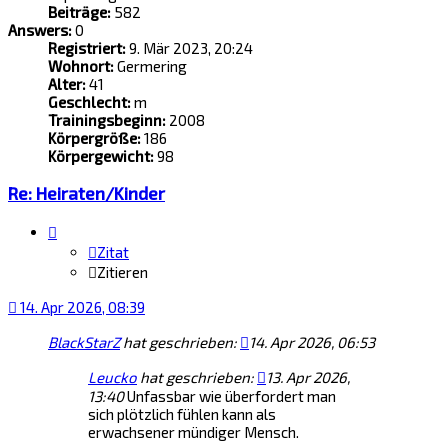
Beiträge:
582
Answers:
0
Registriert:
9. Mär 2023, 20:24
Wohnort:
Germering
Alter:
41
Geschlecht:
m
Trainingsbeginn:
2008
Körpergröße:
186
Körpergewicht:
98
Re: Heiraten/Kinder
Zitat
Zitieren
14. Apr 2026, 08:39
BlackStarZ
hat geschrieben:
14. Apr 2026, 06:53
Leucko
hat geschrieben:
13. Apr 2026,
13:40
Unfassbar wie überfordert man
sich plötzlich fühlen kann als
erwachsener mündiger Mensch.