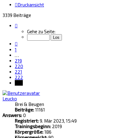
Druckansicht
3339 Beiträge
Seite
223
Gehe zu Seite:
von
223
Vorherige
1
…
219
220
221
222
223
Leucko
Brei & Beugen
Beiträge:
11161
Answers:
0
Registriert:
9. Mär 2023, 15:49
Trainingsbeginn:
2019
Körpergröße:
186
Körpergewicht:
90