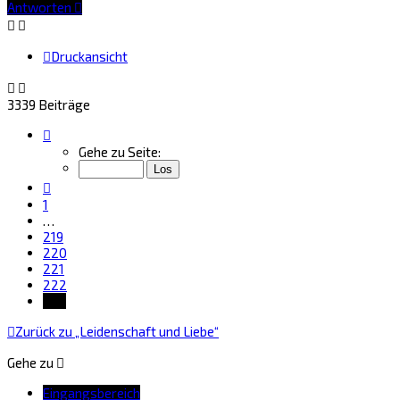
oben
Antworten
Druckansicht
3339 Beiträge
Seite
223
Gehe zu Seite:
von
223
Vorherige
1
…
219
220
221
222
223
Zurück zu „Leidenschaft und Liebe“
Gehe zu
Eingangsbereich