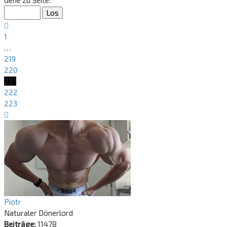
Gehe zu Seite:
von
223
Vorherige
1
…
219
220
221
222
223
Nächste
Piotr
Naturaler Dönerlord
Beiträge:
11478