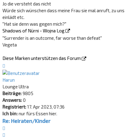
Jo die versteht das nicht
Würde sich wünschen dass meine Frau sie mal anruft, zu uns
einlädt etc.
"Hat sie denn was gegen mich?"
Shadows of Nürni - Wojna Log
"Surrender is an outcome, far worse than defeat"
Vegeta
Diese Marken unterstützen das Forum
Nach
oben
Harun
Lounge Ultra
Beiträge:
9805
Answers:
0
Registriert:
17. Apr 2023, 07:36
Ich bin:
nur fürs Essen hier.
Re: Heiraten/Kinder
Zitat
Zitieren