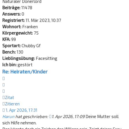
Naturaler Dönerlord
Beiträge:
11478
Answers:
0
Registriert:
11. Mär 2023, 10:37
Wohnort:
Franken
Körpergewicht:
75
KFA:
99
Sportart:
Chubby Gf
Bench:
130
Lieblingsübung:
Facesitting
Ich bin:
gestört
Re: Heiraten/Kinder
Zitat
Zitieren
Zitat
Zitieren
1. Apr 2026, 17:31
Harun
hat geschrieben:
1. Apr 2026, 17:09
Deine Mutter soll
sich Hilfe nehmen.
Das könnte doch ein Zeichen des Willens sein. Zeigt deiner Frau,