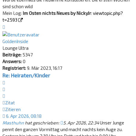
sind schon wild
Mein Log:
Im Osten nichts Neues by NickyJr
:
viewtopic.php?
t=2593
Nach
oben
GoldenInside
Lounge Ultra
Beiträge:
5347
Answers:
0
Registriert:
9. Mär 2023, 16:17
Re: Heiraten/Kinder
Zitat
Zitieren
Zitat
Zitieren
6. Apr 2026, 08:18
Masthuhn
hat geschrieben:
5. Apr 2026, 22:34
Unser Junge
pennt den ganzen Vormittag und macht nachts kein Auge zu.
Gestern bin ich um 7:30 Uhr ins Bett und habe bis 9:00 Uhr