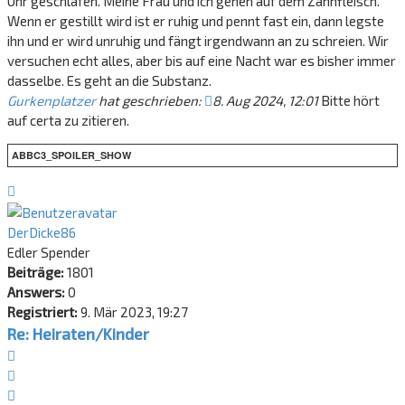
Uhr geschlafen. Meine Frau und ich gehen auf dem Zahnfleisch.
Wenn er gestillt wird ist er ruhig und pennt fast ein, dann legste
ihn und er wird unruhig und fängt irgendwann an zu schreien. Wir
versuchen echt alles, aber bis auf eine Nacht war es bisher immer
dasselbe. Es geht an die Substanz.
Gurkenplatzer
hat geschrieben:
8. Aug 2024, 12:01
Bitte hört
auf certa zu zitieren.
ABBC3_SPOILER_SHOW
Nach
oben
DerDicke86
Edler Spender
Beiträge:
1801
Answers:
0
Registriert:
9. Mär 2023, 19:27
Re: Heiraten/Kinder
Zitat
Zitieren