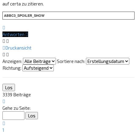
auf certa zu zitieren.
ABBC3_SPOILER_SHOW
Nach
oben
Antworten
Druckansicht
Anzeigen:
Sortiere nach:
Richtung:
3339 Beiträge
Seite
221
Gehe zu Seite:
von
223
Vorherige
1
…