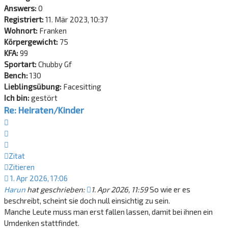
Answers:
0
Registriert:
11. Mär 2023, 10:37
Wohnort:
Franken
Körpergewicht:
75
KFA:
99
Sportart:
Chubby Gf
Bench:
130
Lieblingsübung:
Facesitting
Ich bin:
gestört
Re: Heiraten/Kinder
Zitat
Zitieren
Zitat
Zitieren
1. Apr 2026, 17:06
Harun
hat geschrieben:
1. Apr 2026, 11:59
So wie er es
beschreibt, scheint sie doch null einsichtig zu sein.
Manche Leute muss man erst fallen lassen, damit bei ihnen ein
Umdenken stattfindet.