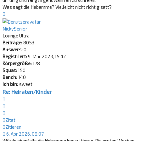
unruhig und fängt irgendwann an zu schreien.
Was sagt die Hebamme? Vielleicht nicht richtig satt?
Nach
oben
NickySenior
Lounge Ultra
Beiträge:
8053
Answers:
0
Registriert:
9. Mär 2023, 15:42
Körpergröße:
178
Squat:
150
Bench:
140
Ich bin:
sweet
Re: Heiraten/Kinder
Zitat
Zitieren
Zitat
Zitieren
6. Apr 2026, 08:07
Würde ebenfalls die Hebamme konsultieren. Die ersten Wochen