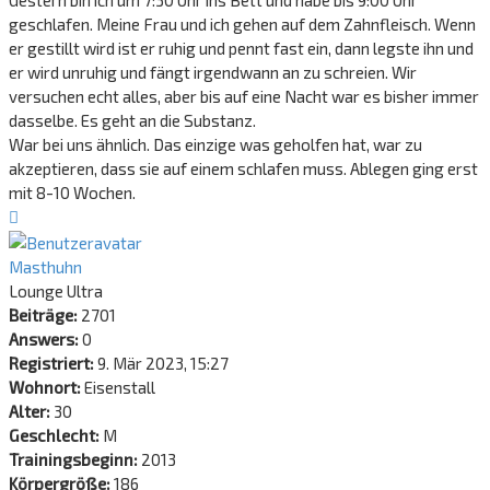
geschlafen. Meine Frau und ich gehen auf dem Zahnfleisch. Wenn
er gestillt wird ist er ruhig und pennt fast ein, dann legste ihn und
er wird unruhig und fängt irgendwann an zu schreien. Wir
versuchen echt alles, aber bis auf eine Nacht war es bisher immer
dasselbe. Es geht an die Substanz.
War bei uns ähnlich. Das einzige was geholfen hat, war zu
akzeptieren, dass sie auf einem schlafen muss. Ablegen ging erst
mit 8-10 Wochen.
Nach
oben
Masthuhn
Lounge Ultra
Beiträge:
2701
Answers:
0
Registriert:
9. Mär 2023, 15:27
Wohnort:
Eisenstall
Alter:
30
Geschlecht:
M
Trainingsbeginn:
2013
Körpergröße:
186