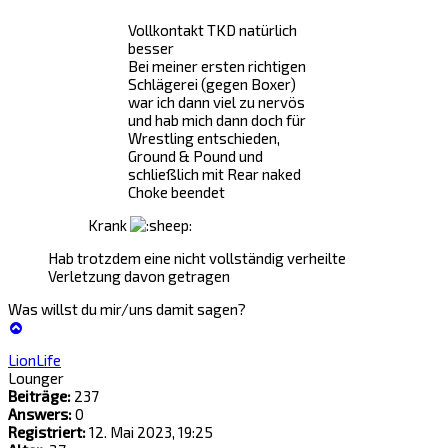
Vollkontakt TKD natürlich
besser
Bei meiner ersten richtigen
Schlägerei (gegen Boxer)
war ich dann viel zu nervös
und hab mich dann doch für
Wrestling entschieden,
Ground & Pound und
schließlich mit Rear naked
Choke beendet
Krank
Hab trotzdem eine nicht vollständig verheilte
Verletzung davon getragen
Was willst du mir/uns damit sagen?
Nach
oben
LionLife
Lounger
Beiträge:
237
Answers:
0
Registriert:
12. Mai 2023, 19:25