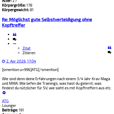
Alter:
27
Körpergröße:
178
Körpergewicht:
81
Re: Möglichst gute Selbstverteidigung ohne
Kopftreffer
Zitat
Zitieren
Zitat
Zitieren
2. Apr 2026, 17:04
[smention u=996]ATG[/smention]
Wie sind denn deine Erfahrungen nach einem 3/4 Jahr Krav Maga
und MMA. Wie liefen die Trainings, was hast du gelernt, was
findest du nützlicher für SV, wie sieht es mit Kopftreffern aus etc.
Nach
oben
ATG
Lounger
Beiträge:
191