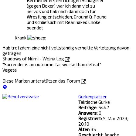
Bei meiner ersten richtigen Schlägerei
(gegen Boxer) war ich dann viel zu
nervös und hab mich dann doch für
Wrestling entschieden, Ground & Pound
und schließlich mit Rear naked Choke
beendet
Krank
Hab trotzdem eine nicht vollständig verheilte Verletzung davon
getragen
Shadows of Nürni - Wojna Log
"Surrender is an outcome, far worse than defeat"
Vegeta
Diese Marken unterstützen das Forum
Nach
oben
Gurkenplatzer
Taktische Gurke
Beiträge:
5447
Answers:
0
Registriert:
5. Mär 2023,
20:10
Alter:
35
Geschlecht:
Apache