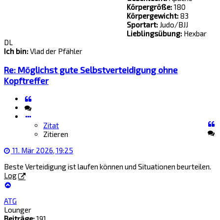
Körpergröße:
180
Körpergewicht:
83
Sportart:
Judo/BJJ
Lieblingsübung:
Hexbar
DL
Ich bin:
Vlad der Pfähler
Re: Möglichst gute Selbstverteidigung ohne
Kopftreffer
Zitat
Zitieren
Zitat
Zitieren
11. Mär 2026, 19:25
Beste Verteidigung ist laufen können und Situationen beurteilen.
Log
Nach
oben
ATG
Lounger
Beiträge:
191