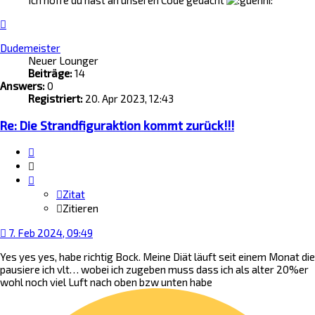
Ich hoffe du hast an unseren Code gedacht
Nach
oben
Dudemeister
Neuer Lounger
Beiträge:
14
Answers:
0
Registriert:
20. Apr 2023, 12:43
Re: Die Strandfiguraktion kommt zurück!!!
Zitat
Zitieren
Zitat
Zitieren
7. Feb 2024, 09:49
Yes yes yes, habe richtig Bock. Meine Diät läuft seit einem Monat die
pausiere ich vlt… wobei ich zugeben muss dass ich als alter 20%er
wohl noch viel Luft nach oben bzw unten habe