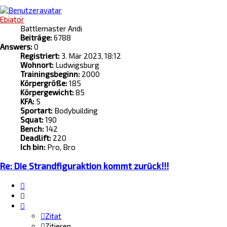
oben
Ebiator
Battlemaster Andi
Beiträge:
6788
Answers:
0
Registriert:
3. Mär 2023, 18:12
Wohnort:
Ludwigsburg
Trainingsbeginn:
2000
Körpergröße:
185
Körpergewicht:
85
KFA:
5
Sportart:
Bodybuilding
Squat:
190
Bench:
142
Deadlift:
220
Ich bin:
Pro, Bro
Re: Die Strandfiguraktion kommt zurück!!!
Zitat
Zitieren
Zitat
Zitieren