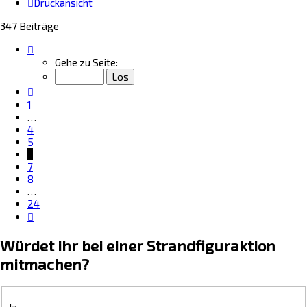
Druckansicht
347 Beiträge
Seite
6
Gehe zu Seite:
von
24
Vorherige
1
…
4
5
6
7
8
…
24
Nächste
Würdet ihr bei einer Strandfiguraktion
mitmachen?
Ja