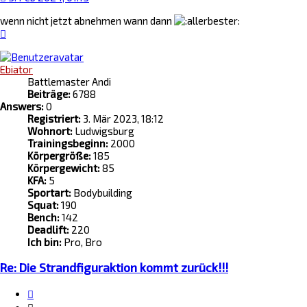
wenn nicht jetzt abnehmen wann dann
Nach
oben
Ebiator
Battlemaster Andi
Beiträge:
6788
Answers:
0
Registriert:
3. Mär 2023, 18:12
Wohnort:
Ludwigsburg
Trainingsbeginn:
2000
Körpergröße:
185
Körpergewicht:
85
KFA:
5
Sportart:
Bodybuilding
Squat:
190
Bench:
142
Deadlift:
220
Ich bin:
Pro, Bro
Re: Die Strandfiguraktion kommt zurück!!!
Zitat
Zitieren