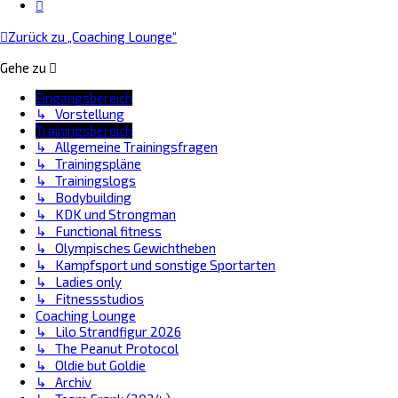
Nächste
Zurück zu „Coaching Lounge“
Gehe zu
Eingangsbereich
↳ Vorstellung
Trainingsbereich
↳ Allgemeine Trainingsfragen
↳ Trainingspläne
↳ Trainingslogs
↳ Bodybuilding
↳ KDK und Strongman
↳ Functional fitness
↳ Olympisches Gewichtheben
↳ Kampfsport und sonstige Sportarten
↳ Ladies only
↳ Fitnessstudios
Coaching Lounge
↳ Lilo Strandfigur 2026
↳ The Peanut Protocol
↳ Oldie but Goldie
↳ Archiv