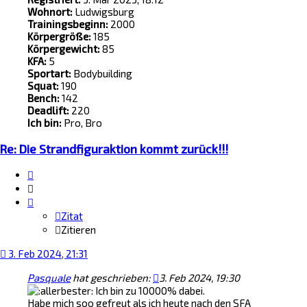
Wohnort:
Ludwigsburg
Trainingsbeginn:
2000
Körpergröße:
185
Körpergewicht:
85
KFA:
5
Sportart:
Bodybuilding
Squat:
190
Bench:
142
Deadlift:
220
Ich bin:
Pro, Bro
Re: Die Strandfiguraktion kommt zurück!!!
Zitat
Zitieren
Zitat
Zitieren
3. Feb 2024, 21:31
Pasquale
hat geschrieben:
3. Feb 2024, 19:30
Ich bin zu 10000% dabei.
Habe mich soo gefreut als ich heute nach den SFA