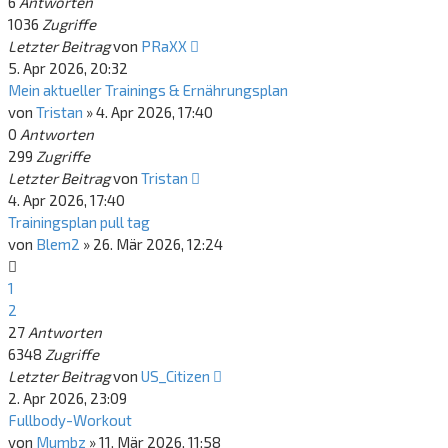
6
Antworten
1036
Zugriffe
Letzter Beitrag
von
PRaXX
5. Apr 2026, 20:32
Mein aktueller Trainings & Ernährungsplan
von
Tristan
»
4. Apr 2026, 17:40
0
Antworten
299
Zugriffe
Letzter Beitrag
von
Tristan
4. Apr 2026, 17:40
Trainingsplan pull tag
von
Blem2
»
26. Mär 2026, 12:24
1
2
27
Antworten
6348
Zugriffe
Letzter Beitrag
von
US_Citizen
2. Apr 2026, 23:09
Fullbody-Workout
von
Mumbz
»
11. Mär 2026, 11:58