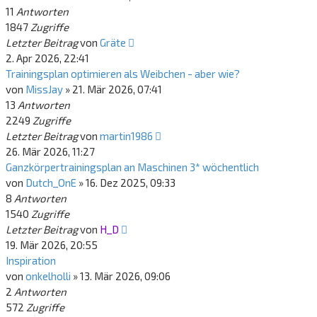
11
Antworten
1847
Zugriffe
Letzter Beitrag
von
Gräte
2. Apr 2026, 22:41
Trainingsplan optimieren als Weibchen - aber wie?
von
MissJay
»
21. Mär 2026, 07:41
13
Antworten
2249
Zugriffe
Letzter Beitrag
von
martin1986
26. Mär 2026, 11:27
Ganzkörpertrainingsplan an Maschinen 3* wöchentlich
von
Dutch_OnE
»
16. Dez 2025, 09:33
8
Antworten
1540
Zugriffe
Letzter Beitrag
von
H_D
19. Mär 2026, 20:55
Inspiration
von
onkelholli
»
13. Mär 2026, 09:06
2
Antworten
572
Zugriffe