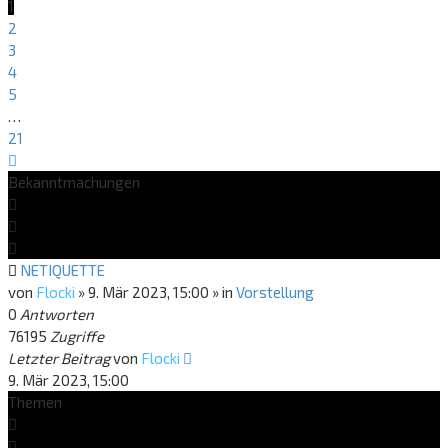
1
2
3
4
5
…
21
Nächste
Bekanntmachungen
NETIQUETTE
von
Flocki
»
9. Mär 2023, 15:00
» in
Vorstellung
0
Antworten
76195
Zugriffe
Letzter Beitrag
von
Flocki
9. Mär 2023, 15:00
Themen