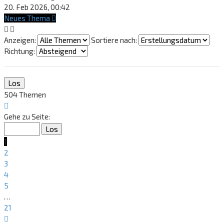
20. Feb 2026, 00:42
Neues Thema
Anzeigen:
Sortiere nach:
Richtung:
504 Themen
Seite
1
Gehe zu Seite:
von
21
1
2
3
4
5
…
21
Nächste