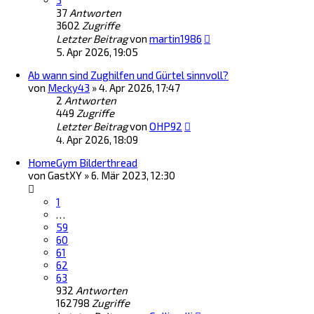
3
37
Antworten
3602
Zugriffe
Letzter Beitrag
von
martin1986
5. Apr 2026, 19:05
Ab wann sind Zughilfen und Gürtel sinnvoll?
von
Mecky43
»
4. Apr 2026, 17:47
2
Antworten
449
Zugriffe
Letzter Beitrag
von
OHP92
4. Apr 2026, 18:09
HomeGym Bilderthread
von
GastXY
»
6. Mär 2023, 12:30
1
…
59
60
61
62
63
932
Antworten
162798
Zugriffe