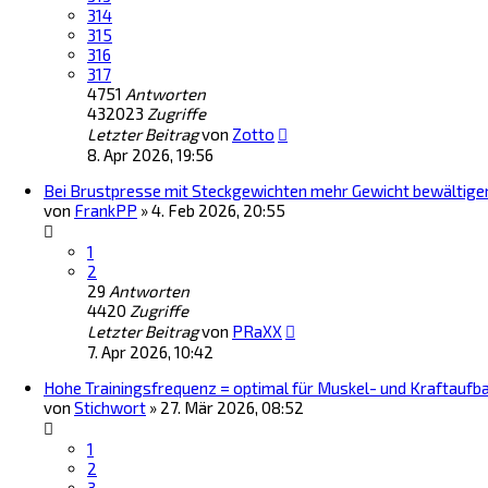
314
315
316
317
4751
Antworten
432023
Zugriffe
Letzter Beitrag
von
Zotto
8. Apr 2026, 19:56
Bei Brustpresse mit Steckgewichten mehr Gewicht bewältige
von
FrankPP
»
4. Feb 2026, 20:55
1
2
29
Antworten
4420
Zugriffe
Letzter Beitrag
von
PRaXX
7. Apr 2026, 10:42
Hohe Trainingsfrequenz = optimal für Muskel- und Kraftaufb
von
Stichwort
»
27. Mär 2026, 08:52
1
2