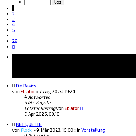
von
28
1
2
3
4
5
…
28
Nächste
Bekanntmachungen
Die Basics
von
Ebiator
»
7. Aug 2024, 19:24
4
Antworten
5783
Zugriffe
Letzter Beitrag
von
Ebiator
7. Apr 2025, 09:18
NETIQUETTE
von
Flocki
»
9. Mär 2023, 15:00
» in
Vorstellung
0
Antworten