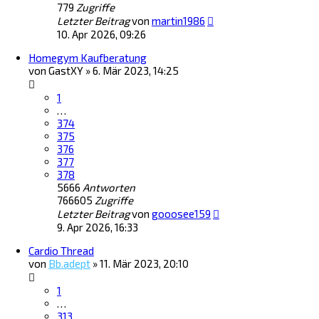
779
Zugriffe
Letzter Beitrag
von
martin1986
10. Apr 2026, 09:26
Homegym Kaufberatung
von
GastXY
»
6. Mär 2023, 14:25
1
…
374
375
376
377
378
5666
Antworten
766605
Zugriffe
Letzter Beitrag
von
gooosee159
9. Apr 2026, 16:33
Cardio Thread
von
Bb.adept
»
11. Mär 2023, 20:10
1
…
313