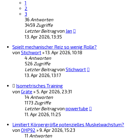
1
2
3
36
Antworten
3459
Zugriffe
Letzter Beitrag
von
Jan
13. Apr 2026, 13:35
Spielt mechanischer Reiz so wenig Rolle?
von
Stichwort
»
13. Apr 2026, 10:18
4
Antworten
526
Zugriffe
Letzter Beitrag
von
Stichwort
13. Apr 2026, 13:17
Isometrisches Training
von
Gräte
»
5. Apr 2026, 23:31
14
Antworten
1173
Zugriffe
Letzter Beitrag
von
powertube
11. Apr 2026, 11:25
Limitiert Körpergröße potenzielles Muskelwachstum?
von
OHP92
»
9. Apr 2026, 15:23
11
Antworten