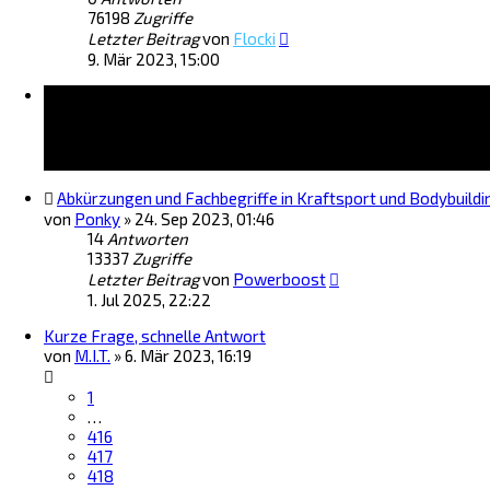
76198
Zugriffe
Letzter Beitrag
von
Flocki
9. Mär 2023, 15:00
Themen
Abkürzungen und Fachbegriffe in Kraftsport und Bodybuildi
von
Ponky
»
24. Sep 2023, 01:46
14
Antworten
13337
Zugriffe
Letzter Beitrag
von
Powerboost
1. Jul 2025, 22:22
Kurze Frage, schnelle Antwort
von
M.I.T.
»
6. Mär 2023, 16:19
1
…
416
417
418