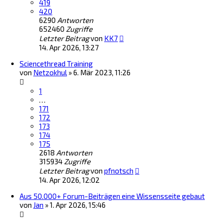
419
420
6290
Antworten
652460
Zugriffe
Letzter Beitrag
von
KK7
14. Apr 2026, 13:27
Sciencethread Training
von
Netzokhul
»
6. Mär 2023, 11:26
1
…
171
172
173
174
175
2618
Antworten
315934
Zugriffe
Letzter Beitrag
von
pfnotsch
14. Apr 2026, 12:02
Aus 50.000+ Forum-Beiträgen eine Wissensseite gebaut
von
Jan
»
1. Apr 2026, 15:46