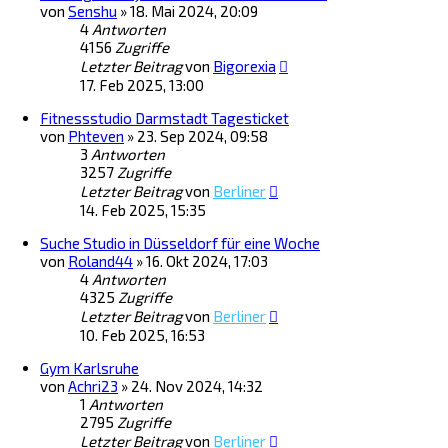
von
Senshu
»
18. Mai 2024, 20:09
4
Antworten
4156
Zugriffe
Letzter Beitrag
von
Bigorexia
17. Feb 2025, 13:00
Fitnessstudio Darmstadt Tagesticket
von
Phteven
»
23. Sep 2024, 09:58
3
Antworten
3257
Zugriffe
Letzter Beitrag
von
Berliner
14. Feb 2025, 15:35
Suche Studio in Düsseldorf für eine Woche
von
Roland44
»
16. Okt 2024, 17:03
4
Antworten
4325
Zugriffe
Letzter Beitrag
von
Berliner
10. Feb 2025, 16:53
Gym Karlsruhe
von
Achri23
»
24. Nov 2024, 14:32
1
Antworten
2795
Zugriffe
Letzter Beitrag
von
Berliner