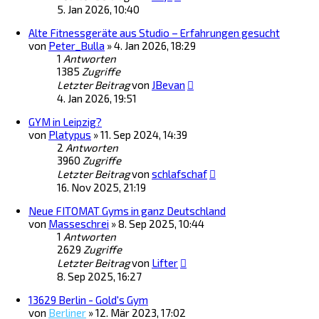
5. Jan 2026, 10:40
Alte Fitnessgeräte aus Studio – Erfahrungen gesucht
von
Peter_Bulla
»
4. Jan 2026, 18:29
1
Antworten
1385
Zugriffe
Letzter Beitrag
von
JBevan
4. Jan 2026, 19:51
GYM in Leipzig?
von
Platypus
»
11. Sep 2024, 14:39
2
Antworten
3960
Zugriffe
Letzter Beitrag
von
schlafschaf
16. Nov 2025, 21:19
Neue FITOMAT Gyms in ganz Deutschland
von
Masseschrei
»
8. Sep 2025, 10:44
1
Antworten
2629
Zugriffe
Letzter Beitrag
von
Lifter
8. Sep 2025, 16:27
13629 Berlin - Gold's Gym
von
Berliner
»
12. Mär 2023, 17:02