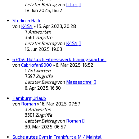
Letzter Beitrag
von
Lifter
18. Jun 2025, 16:32
Studio in Halle
von
K4S4
»
15. Apr 2023, 20:28
7
Antworten
3561
Zugriffe
Letzter Beitrag
von
K4S4
16. Jun 2025, 19:03
67454 Haßloch Fitnesswerk Trainingspartner
von
Cabriofan9000
»
6. Mär 2025, 16:52
1
Antworten
7597
Zugriffe
Letzter Beitrag
von
Masseschrei
6. Apr 2025, 16:30
Hamburg Urlaub
von
Roman
»
16. Mär 2025, 07:57
3
Antworten
3381
Zugriffe
Letzter Beitrag
von
Roman
30. Mär 2025, 06:57
Suche gutes Gym in Frankfurt a.M./ Maintal