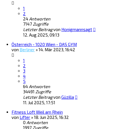
1
2
24
Antworten
7147
Zugriffe
Letzter Beitrag
von
Honigmannsagt
12. Aug 2025, 09:13
Österreich - 1020 Wien - DAS GYM
von
Berliner
»
14. Mär 2023, 16:42
1
2
3
4
5
64
Antworten
34491
Zugriffe
Letzter Beitrag
von
Güzilla
11. Jul 2025, 17:51
Fitness Loft Weil am Rhein
von
Lifter
»
18. Jun 2025, 16:32
0
Antworten
1997
Zugriffe