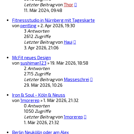
Letzter Beitrag
von
Thor
11. Mär 2024, 09:48
Fitnessstudio in Nürnberg mit Tageskarte
von
pentling
»
2. Apr 2026, 19:30
3
Antworten
2612
Zugriffe
Letzter Beitrag
von
Haui
3. Apr 2026, 21:06
McFit neues Design
von
sushiman123
»
19. Mär 2026, 18:58
2
Antworten
2715
Zugriffe
Letzter Beitrag
von
Masseschrei
29. Mär 2026, 10:26
Iron & Soul - Köln & Neuss
von
1morerep
»
1. Mär 2026, 21:32
0
Antworten
1050
Zugriffe
Letzter Beitrag
von
1morerep
1. Mär 2026, 21:32
Berlin Neukölln oder am Alex