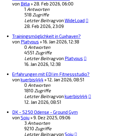
von
Béla
»
28. Feb 2026, 06:00
1
Antworten
518
Zugriffe
Letzter Beitrag
von
WideLoad
28. Feb 2026, 23:09
Trainingsmöglichkeit in Cuxhaven?
von
Platypus
»
16. Jan 2026, 12:38
0
Antworten
4551
Zugriffe
Letzter Beitrag
von
Platypus
16. Jan 2026, 12:38
Erfahrungen mit EDI im Fitnessstudio?
von
kuerbis444
»
12. Jan 2026, 08:51
0
Antworten
1810
Zugriffe
Letzter Beitrag
von
kuerbis444
12. Jan 2026, 08:51
DK - 5250 Odense - Ground Gym
von
Soju
»
9. Dez 2025, 09:06
3
Antworten
9210
Zugriffe
Letzter Beitrag
von
Soju