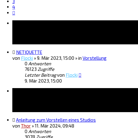
3
4
Nächste
Bekanntmachungen
NETIQUETTE
von
Flocki
»
9. Mär 2023, 15:00
» in
Vorstellung
0
Antworten
76123
Zugriffe
Letzter Beitrag
von
Flocki
9. Mär 2023, 15:00
Themen
Anleitung zum Vorstellen eines Studios
von
Thor
»
11. Mär 2024, 09:48
0
Antworten
3078
Zugriffe