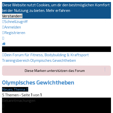
Diese Website nutzt Cookies, um dir den bestmöglichen Komfort
bei der Nutzung zu bieten.
Mehr erfahren
Verstanden!
Schnellzugriff
Anmelden
Registrieren
Dein Forum für Fitness, Bodybuilding & Kraftsport
Trainingsbereich
Olympisches Gewichtheben
Diese Marken unterstützen das Forum
Olympisches Gewichtheben
Neues Thema
5 Themen • Seite
1
von
1
Bekanntmachungen