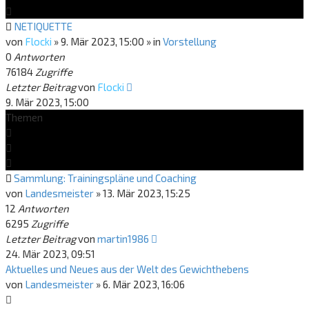
NETIQUETTE
von
Flocki
»
9. Mär 2023, 15:00
» in
Vorstellung
0
Antworten
76184
Zugriffe
Letzter Beitrag
von
Flocki
9. Mär 2023, 15:00
Themen
Sammlung: Trainingspläne und Coaching
von
Landesmeister
»
13. Mär 2023, 15:25
12
Antworten
6295
Zugriffe
Letzter Beitrag
von
martin1986
24. Mär 2023, 09:51
Aktuelles und Neues aus der Welt des Gewichthebens
von
Landesmeister
»
6. Mär 2023, 16:06