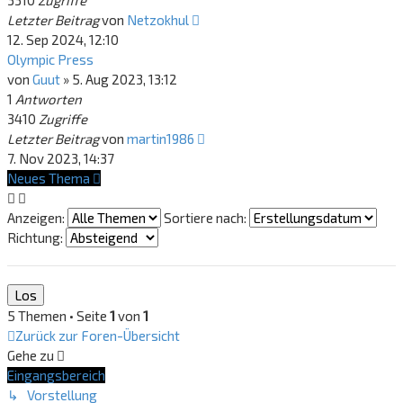
3310
Zugriffe
Letzter Beitrag
von
Netzokhul
12. Sep 2024, 12:10
Olympic Press
von
Guut
»
5. Aug 2023, 13:12
1
Antworten
3410
Zugriffe
Letzter Beitrag
von
martin1986
7. Nov 2023, 14:37
Neues Thema
Anzeigen:
Sortiere nach:
Richtung:
5 Themen • Seite
1
von
1
Zurück zur Foren-Übersicht
Gehe zu
Eingangsbereich
↳ Vorstellung