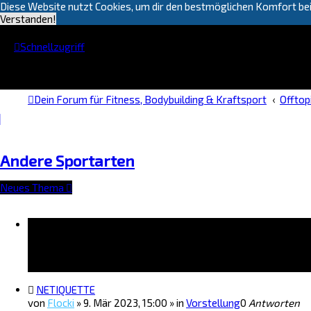
Diese Website nutzt Cookies, um dir den bestmöglichen Komfort bei
Verstanden!
Schnellzugriff
Dein Forum für Fitness, Bodybuilding & Kraftsport
Offtop
Andere Sportarten
Neues Thema
Bekanntmachungen
NETIQUETTE
von
Flocki
»
9. Mär 2023, 15:00
» in
Vorstellung
0
Antworten