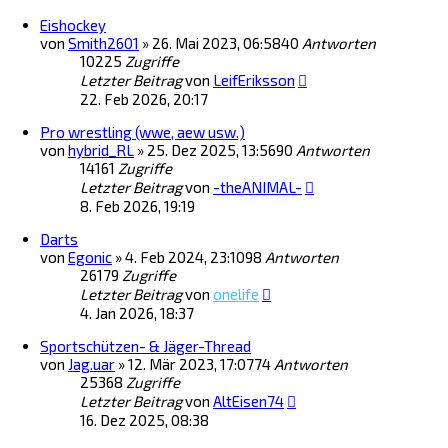
Eishockey
von
Smith2601
»
26. Mai 2023, 06:58
40
Antworten
10225
Zugriffe
Letzter Beitrag
von
LeifEriksson
22. Feb 2026, 20:17
Pro wrestling (wwe, aew usw.)
von
hybrid_RL
»
25. Dez 2025, 13:56
90
Antworten
14161
Zugriffe
Letzter Beitrag
von
-theANIMAL-
8. Feb 2026, 19:19
Darts
von
Egonic
»
4. Feb 2024, 23:10
98
Antworten
26179
Zugriffe
Letzter Beitrag
von
onelife
4. Jan 2026, 18:37
Sportschützen- & Jäger-Thread
von
Jag.uar
»
12. Mär 2023, 17:07
74
Antworten
25368
Zugriffe
Letzter Beitrag
von
AltEisen74
16. Dez 2025, 08:38