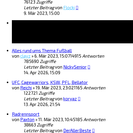
76123
Zugriffe
Letzter Beitrag
von
Flocki
9. Mär 2023, 15:00
Themen
Alles rund ums Thema Fußball
von
clayz
»
6. Mär 2023, 15:07
14915
Antworten
785690
Zugriffe
Letzter Beitrag
von
NickySenior
14. Apr 2026, 15:09
UFC, Cagewarriors, KSW, PFL, Bellator
von
Reichi
»
19. Mär 2023, 23:02
1165
Antworten
122721
Zugriffe
Letzter Beitrag
von
koryaz
13. Apr 2026, 21:54
Radrennsport
von
Paxton
»
11. Mär 2023, 10:45
185
Antworten
38663
Zugriffe
Letzter Beitrag
von
DerAllerBeste