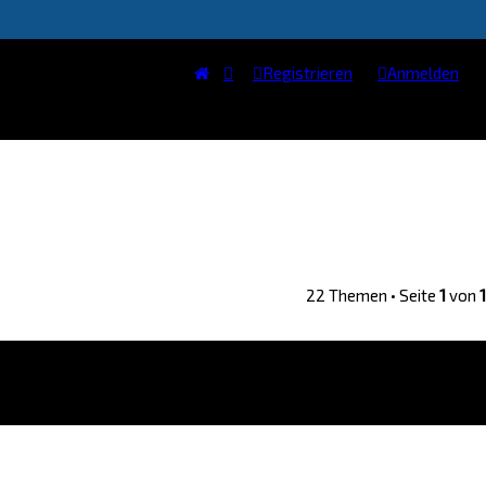
Registrieren
Anmelden
22 Themen • Seite
1
von
1