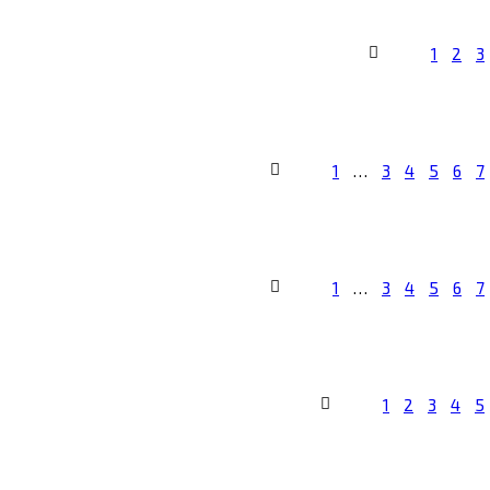
1
2
3
1
…
3
4
5
6
7
1
…
3
4
5
6
7
1
2
3
4
5