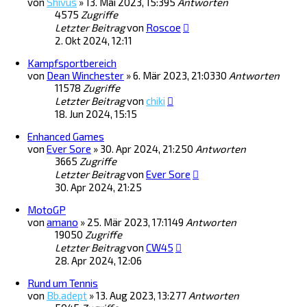
von
Shivus
»
13. Mai 2023, 15:39
5
Antworten
4575
Zugriffe
Letzter Beitrag
von
Roscoe
2. Okt 2024, 12:11
Kampfsportbereich
von
Dean Winchester
»
6. Mär 2023, 21:03
30
Antworten
11578
Zugriffe
Letzter Beitrag
von
chiki
18. Jun 2024, 15:15
Enhanced Games
von
Ever Sore
»
30. Apr 2024, 21:25
0
Antworten
3665
Zugriffe
Letzter Beitrag
von
Ever Sore
30. Apr 2024, 21:25
MotoGP
von
amano
»
25. Mär 2023, 17:11
49
Antworten
19050
Zugriffe
Letzter Beitrag
von
CW45
28. Apr 2024, 12:06
Rund um Tennis
von
Bb.adept
»
13. Aug 2023, 13:27
7
Antworten