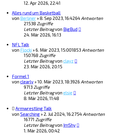
12. Apr 2026, 22:41
Alles rund um Basketball
von
Berliner
»
8. Sep 2023, 16:42
64
Antworten
21538
Zugriffe
Letzter Beitrag
von
BigBud
24. Mär 2026, 16:13
NFL Talk
von
Flocki
»
6. Mär 2023, 15:00
1853
Antworten
150768
Zugriffe
Letzter Beitrag
von
clayz
23. Mär 2026, 20:15
Formel 1
von
clearly
»
10. Mär 2023, 18:39
26
Antworten
9713
Zugriffe
Letzter Beitrag
von
elsie
8. Mär 2026, 11:48
Armwrestling Talk
von
Searching
»
2. Jul 2024, 16:27
54
Antworten
16771
Zugriffe
Letzter Beitrag
von
ImShy
1. Mär 2026, 00:42