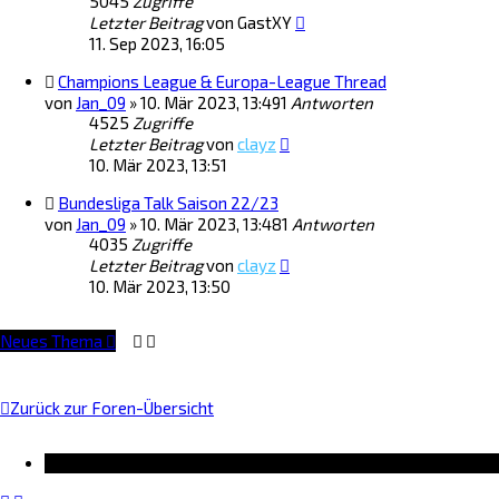
5045
Zugriffe
Letzter Beitrag
von
GastXY
11. Sep 2023, 16:05
Champions League & Europa-League Thread
von
Jan_09
»
10. Mär 2023, 13:49
1
Antworten
4525
Zugriffe
Letzter Beitrag
von
clayz
10. Mär 2023, 13:51
Bundesliga Talk Saison 22/23
von
Jan_09
»
10. Mär 2023, 13:48
1
Antworten
4035
Zugriffe
Letzter Beitrag
von
clayz
10. Mär 2023, 13:50
Neues Thema
Zurück zur Foren-Übersicht
Information