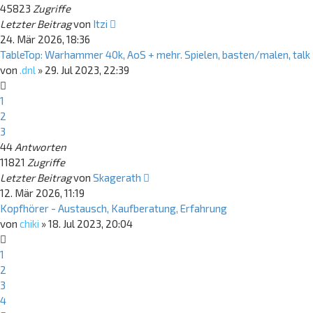
45823
Zugriffe
Letzter Beitrag
von
Itzi
24. Mär 2026, 18:36
TableTop: Warhammer 40k, AoS + mehr. Spielen, basten/malen, talk
von
.dnl
»
29. Jul 2023, 22:39
1
2
3
44
Antworten
11821
Zugriffe
Letzter Beitrag
von
Skagerath
12. Mär 2026, 11:19
Kopfhörer - Austausch, Kaufberatung, Erfahrung
von
chiki
»
18. Jul 2023, 20:04
1
2
3
4