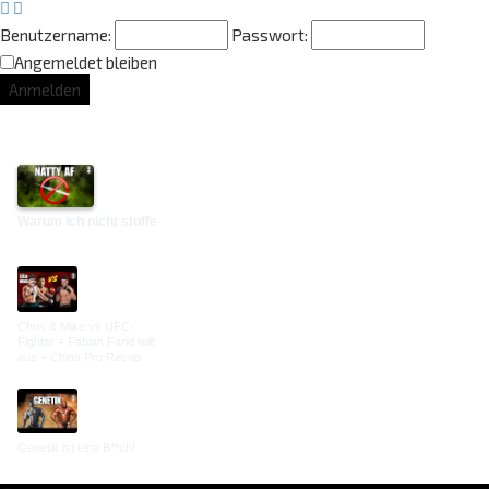
Benutzername:
Passwort:
Angemeldet bleiben
Lounge Updates
Warum ich nicht stoffe
Chris & Mike vs UFC-
Fighter + Fabian Farid teilt
aus + China Pro Recap
Genetik ist eine B**ch!