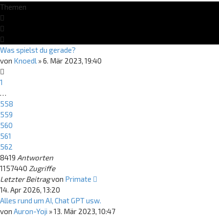
Themen
Was spielst du gerade?
von
Knoedl
»
6. Mär 2023, 19:40
1
…
558
559
560
561
562
8419
Antworten
1157440
Zugriffe
Letzter Beitrag
von
Primate
14. Apr 2026, 13:20
Alles rund um AI, Chat GPT usw.
von
Auron-Yoji
»
13. Mär 2023, 10:47