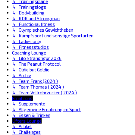
↳ Trainingspläne
↳ Trainingslogs
↳ Bodybuilding
↳ KDK und Strongman
↳ Functional fitness
↳ Olympisches Gewichtheben
↳ Kampfsport und sonstige Sportarten
↳ Ladies only
↳ Fitnessstudios
Coaching Lounge
↳ Lilo Strandfigur 2026
↳ The Peanut Protocol
↳ Oldie but Goldie
↳ Archiv
↳ Team Frank (2024 )
↳ Team Thomas ( 2024 )
↳ Team Vollrohrzucker ( 2024 )
Ernährung
↳ Supplemente
↳ Allgemeine Ernährung im Sport
↳ Essen & Trinken
Lifters Lounge
↳ Artikel
↳ Challenges