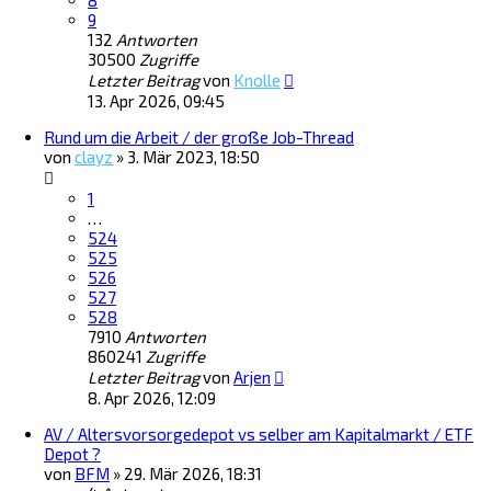
8
9
132
Antworten
30500
Zugriffe
Letzter Beitrag
von
Knolle
13. Apr 2026, 09:45
Rund um die Arbeit / der große Job-Thread
von
clayz
»
3. Mär 2023, 18:50
1
…
524
525
526
527
528
7910
Antworten
860241
Zugriffe
Letzter Beitrag
von
Arjen
8. Apr 2026, 12:09
AV / Altersvorsorgedepot vs selber am Kapitalmarkt / ETF
Depot ?
von
BFM
»
29. Mär 2026, 18:31