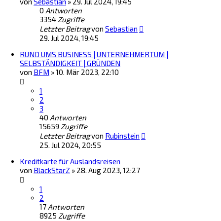
von
Sebastian
»
29. Jul 2024, 19:45
0
Antworten
3354
Zugriffe
Letzter Beitrag
von
Sebastian
29. Jul 2024, 19:45
RUND UMS BUSINESS | UNTERNEHMERTUM |
SELBSTÄNDIGKEIT | GRÜNDEN
von
BFM
»
10. Mär 2023, 22:10
1
2
3
40
Antworten
15659
Zugriffe
Letzter Beitrag
von
Rubinstein
25. Jul 2024, 20:55
Kreditkarte für Auslandsreisen
von
BlackStarZ
»
28. Aug 2023, 12:27
1
2
17
Antworten
8925
Zugriffe