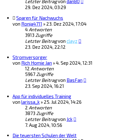
Letzter Beitrag
von
dan80
29. Dez 2024, 03:29
Sparen für Nachwuchs
von
Ronja4711
»
23. Dez 2024, 17:04
4
Antworten
3913
Zugriffe
Letzter Beitrag
von
clayz
23. Dez 2024, 22:12
Stromversorger
von
Rich Homie Jan
»
4. Sep 2024, 12:31
12
Antworten
5967
Zugriffe
Letzter Beitrag
von
BasFan
23. Sep 2024, 16:21
App für individuelles Training
von
larissa_k
»
25. Jul 2024, 14:26
2
Antworten
3873
Zugriffe
Letzter Beitrag
von
Jck
7. Aug 2024, 10:56
Die teuersten Schulen der Welt