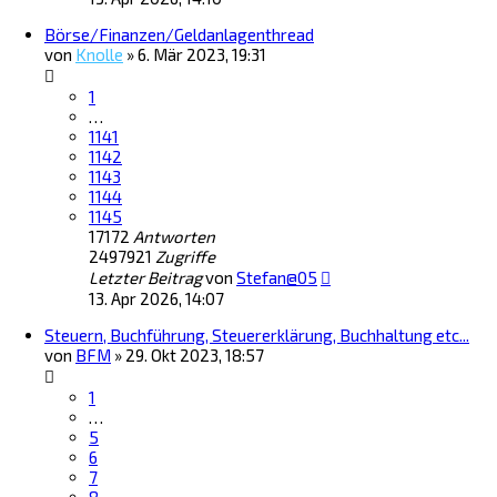
Börse/Finanzen/Geldanlagenthread
von
Knolle
»
6. Mär 2023, 19:31
1
…
1141
1142
1143
1144
1145
17172
Antworten
2497921
Zugriffe
Letzter Beitrag
von
Stefan@05
13. Apr 2026, 14:07
Steuern, Buchführung, Steuererklärung, Buchhaltung etc...
von
BFM
»
29. Okt 2023, 18:57
1
…
5
6
7