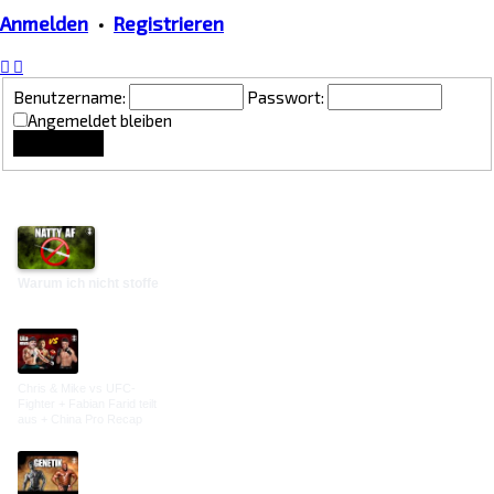
Anmelden
•
Registrieren
Benutzername:
Passwort:
Angemeldet bleiben
Lounge Updates
Warum ich nicht stoffe
Chris & Mike vs UFC-
Fighter + Fabian Farid teilt
aus + China Pro Recap