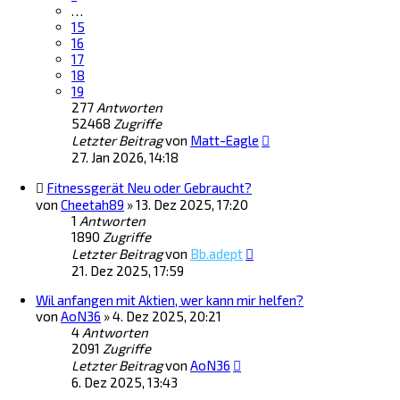
…
15
16
17
18
19
277
Antworten
52468
Zugriffe
Letzter Beitrag
von
Matt-Eagle
27. Jan 2026, 14:18
Fitnessgerät Neu oder Gebraucht?
von
Cheetah89
»
13. Dez 2025, 17:20
1
Antworten
1890
Zugriffe
Letzter Beitrag
von
Bb.adept
21. Dez 2025, 17:59
Wil anfangen mit Aktien, wer kann mir helfen?
von
AoN36
»
4. Dez 2025, 20:21
4
Antworten
2091
Zugriffe
Letzter Beitrag
von
AoN36
6. Dez 2025, 13:43