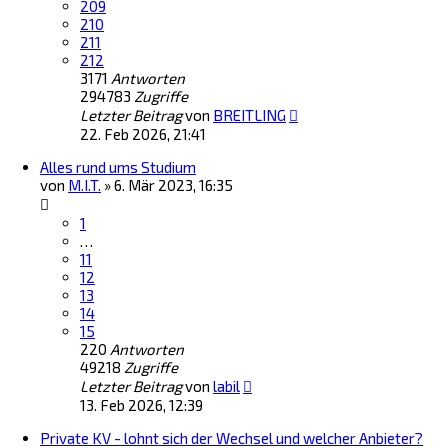
209
210
211
212
3171
Antworten
294783
Zugriffe
Letzter Beitrag
von
BREITLING
22. Feb 2026, 21:41
Alles rund ums Studium
von
M.I.T.
»
6. Mär 2023, 16:35
1
…
11
12
13
14
15
220
Antworten
49218
Zugriffe
Letzter Beitrag
von
labil
13. Feb 2026, 12:39
Private KV - lohnt sich der Wechsel und welcher Anbieter?