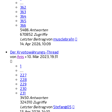
…
362
363
364
365
366
5486
Antworten
670852
Zugriffe
Letzter Beitrag
von
musclebra1n
14. Apr 2026, 10:09
Der Kryptowährungs-Thread
von
Anis
»
10. Mär 2023, 19:31
1
…
227
228
229
230
231
3450
Antworten
324310
Zugriffe
Letzter Beitrag
von
Stefan@05
13. Apr 2026, 14:10