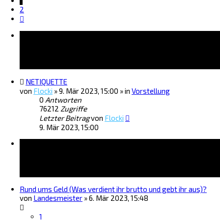
1
2
Nächste
Bekanntmachungen
NETIQUETTE
von
Flocki
»
9. Mär 2023, 15:00
» in
Vorstellung
0
Antworten
76212
Zugriffe
Letzter Beitrag
von
Flocki
9. Mär 2023, 15:00
Themen
Rund ums Geld (Was verdient ihr brutto und gebt ihr aus)?
von
Landesmeister
»
6. Mär 2023, 15:48
1