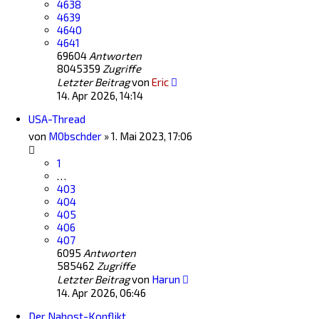
4638
4639
4640
4641
69604
Antworten
8045359
Zugriffe
Letzter Beitrag
von
Eric
14. Apr 2026, 14:14
USA-Thread
von
M0bschder
»
1. Mai 2023, 17:06
1
…
403
404
405
406
407
6095
Antworten
585462
Zugriffe
Letzter Beitrag
von
Harun
14. Apr 2026, 06:46
Der Nahost-Konflikt