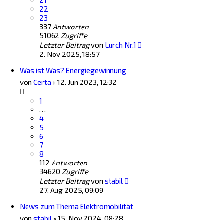
21
22
23
337
Antworten
51062
Zugriffe
Letzter Beitrag
von
Lurch Nr.1
2. Nov 2025, 18:57
Was ist Was? Energiegewinnung
von
Certa
»
12. Jun 2023, 12:32
1
…
4
5
6
7
8
112
Antworten
34620
Zugriffe
Letzter Beitrag
von
stabil
27. Aug 2025, 09:09
News zum Thema Elektromobilität
von
stabil
»
15. Nov 2024, 08:28