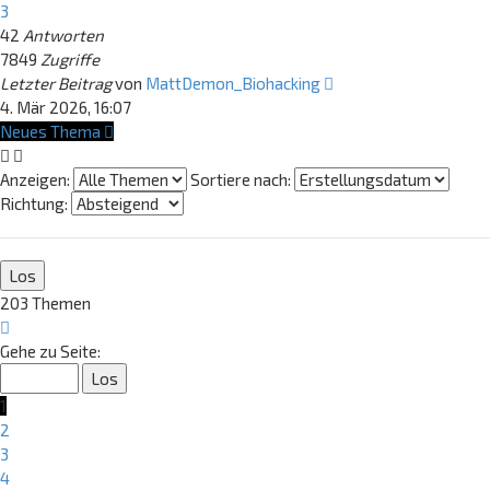
3
42
Antworten
7849
Zugriffe
Letzter Beitrag
von
MattDemon_Biohacking
4. Mär 2026, 16:07
Neues Thema
Anzeigen:
Sortiere nach:
Richtung:
203 Themen
Seite
1
Gehe zu Seite:
von
9
1
2
3
4