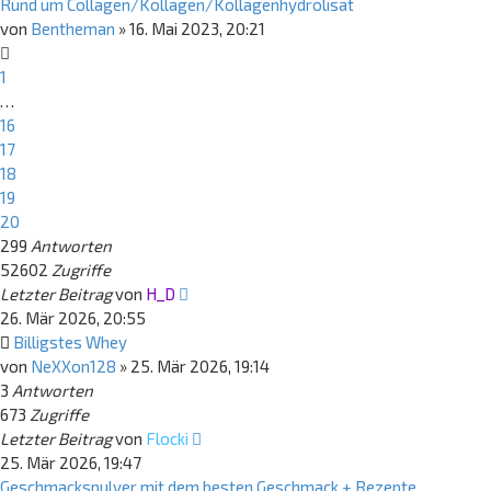
Rund um Collagen/Kollagen/Kollagenhydrolisat
von
Bentheman
»
16. Mai 2023, 20:21
1
…
16
17
18
19
20
299
Antworten
52602
Zugriffe
Letzter Beitrag
von
H_D
26. Mär 2026, 20:55
Billigstes Whey
von
NeXXon128
»
25. Mär 2026, 19:14
3
Antworten
673
Zugriffe
Letzter Beitrag
von
Flocki
25. Mär 2026, 19:47
Geschmackspulver mit dem besten Geschmack + Rezepte