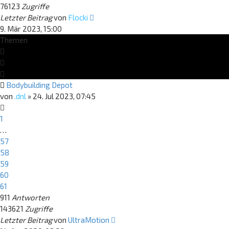
76123
Zugriffe
Letzter Beitrag
von
Flocki
9. Mär 2023, 15:00
Themen
Bodybuilding Depot
von
.dnl
»
24. Jul 2023, 07:45
1
…
57
58
59
60
61
911
Antworten
143621
Zugriffe
Letzter Beitrag
von
UltraMotion