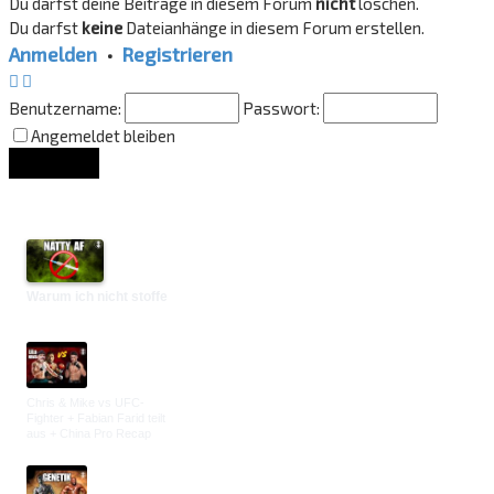
Du darfst deine Beiträge in diesem Forum
nicht
löschen.
Du darfst
keine
Dateianhänge in diesem Forum erstellen.
Anmelden
•
Registrieren
Benutzername:
Passwort:
Angemeldet bleiben
Lounge Updates
Warum ich nicht stoffe
Chris & Mike vs UFC-
Fighter + Fabian Farid teilt
aus + China Pro Recap