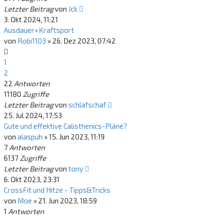
Letzter Beitrag
von
Jck
3. Okt 2024, 11:21
Ausdauer+Kraftsport
von
Robi1103
»
26. Dez 2023, 07:42
1
2
22
Antworten
11180
Zugriffe
Letzter Beitrag
von
schlafschaf
25. Jul 2024, 17:53
Gute und effektive Calisthenics-Pläne?
von
alaspuh
»
15. Jun 2023, 11:19
7
Antworten
6137
Zugriffe
Letzter Beitrag
von
tony
6. Okt 2023, 23:31
CrossFit und Hitze - Tipps&Tricks
von
Moe
»
21. Jun 2023, 18:59
1
Antworten