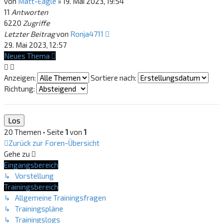
von
Matt-Eagle
»
19. Mai 2023, 19:54
11
Antworten
6220
Zugriffe
Letzter Beitrag
von
Ronja4711
29. Mai 2023, 12:57
Neues Thema
Anzeigen:
Sortiere nach:
Richtung:
20 Themen • Seite
1
von
1
Zurück zur Foren-Übersicht
Gehe zu
Eingangsbereich
↳ Vorstellung
Trainingsbereich
↳ Allgemeine Trainingsfragen
↳ Trainingspläne
↳ Trainingslogs