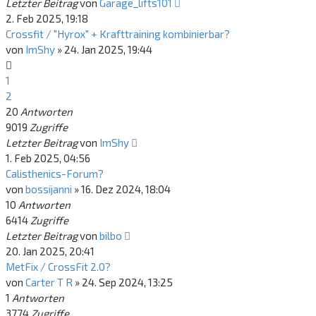
Letzter Beitrag
von
Garage_lifts101
2. Feb 2025, 19:18
Crossfit / "Hyrox" + Krafttraining kombinierbar?
von
ImShy
»
24. Jan 2025, 19:44
1
2
20
Antworten
9019
Zugriffe
Letzter Beitrag
von
ImShy
1. Feb 2025, 04:56
Calisthenics-Forum?
von
bossijanni
»
16. Dez 2024, 18:04
10
Antworten
6414
Zugriffe
Letzter Beitrag
von
bilbo
20. Jan 2025, 20:41
MetFix / CrossFit 2.0?
von
Carter T R
»
24. Sep 2024, 13:25
1
Antworten
3774
Zugriffe