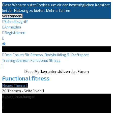
Diese Website nutzt Cookies, um dir den bestmöglichen Komfort
bei der Nutzung zu bieten.
Mehr erfahren
Verstanden!
Schnellzugriff
Anmelden
Registrieren
Dein Forum für Fitness, Bodybuilding & Kraftsport
Trainingsbereich
Functional fitness
Diese Marken unterstützen das Forum
Functional fitness
Neues Thema
20 Themen • Seite
1
von
1
Bekanntmachungen