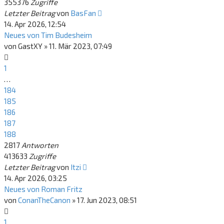
355376
Zugriffe
Letzter Beitrag
von
BasFan
14. Apr 2026, 12:54
Neues von Tim Budesheim
von
GastXY
»
11. Mär 2023, 07:49
1
…
184
185
186
187
188
2817
Antworten
413633
Zugriffe
Letzter Beitrag
von
Itzi
14. Apr 2026, 03:25
Neues von Roman Fritz
von
ConanTheCanon
»
17. Jun 2023, 08:51
1