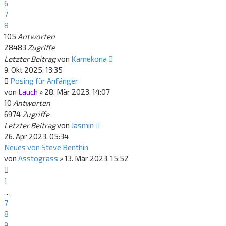
6
7
8
105
Antworten
28483
Zugriffe
Letzter Beitrag
von
Kamekona
9. Okt 2025, 13:35
Posing für Anfänger
von
Lauch
»
28. Mär 2023, 14:07
10
Antworten
6974
Zugriffe
Letzter Beitrag
von
Jasmin
26. Apr 2023, 05:34
Neues von Steve Benthin
von
Asstograss
»
13. Mär 2023, 15:52
1
…
7
8
9