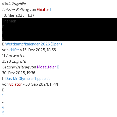
4144
Zugriffe
Letzter Beitrag
von
Ebiator
10. Mär 2023, 11:37
Themen
Wettkampfkalender 2026 (Open)
von
chifer
»
15. Dez 2025, 18:53
11
Antworten
3590
Zugriffe
Letzter Beitrag
von
Moseltaler
30. Dez 2025, 19:36
Das Mr Olympia-Tippspiel
von
Ebiator
»
30. Sep 2024, 11:44
1
…
4
5