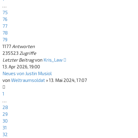
…
75
76
77
78
79
1177
Antworten
235523
Zugriffe
Letzter Beitrag
von
Kris_Law
13. Apr 2026, 19:00
Neues von Justin Musiol
von
Weltraumsoldat
»
13. Mai 2024, 17:07
1
…
28
29
30
31
32