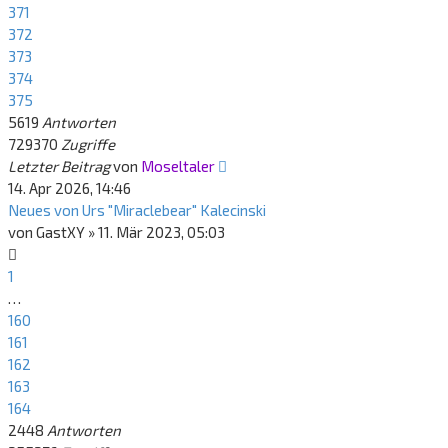
371
372
373
374
375
5619
Antworten
729370
Zugriffe
Letzter Beitrag
von
Moseltaler
14. Apr 2026, 14:46
Neues von Urs "Miraclebear" Kalecinski
von
GastXY
»
11. Mär 2023, 05:03
1
…
160
161
162
163
164
2448
Antworten