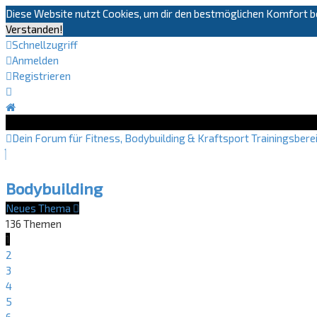
Diese Website nutzt Cookies, um dir den bestmöglichen Komfort be
Verstanden!
Schnellzugriff
Anmelden
Registrieren
Dein Forum für Fitness, Bodybuilding & Kraftsport
Trainingsbere
Bodybuilding
Neues Thema
136 Themen
1
2
3
4
5