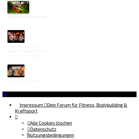
Warum ich nicht stoffe
Chris & Mike vs UFC-
Fighter + Fabian Farid teilt
aus + China Pro Recap
Genetik ist eine B**ch!
Impressum
Dein Forum für Fitness, Bodybuilding &
Kraftsport
Alle Cookies löschen
Datenschutz
Nutzungsbedingungen