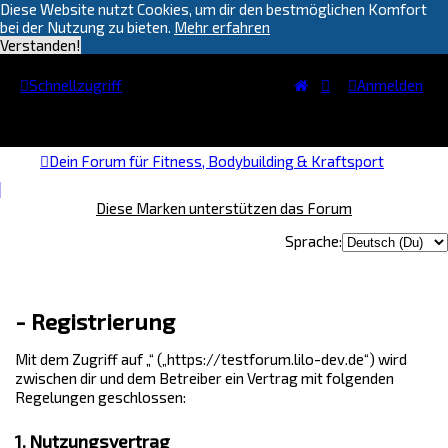
Diese Website nutzt Cookies, um dir den bestmöglichen Komfort
bei der Nutzung zu bieten.
Mehr erfahren
Verstanden!
Schnellzugriff
Anmelden
Dein Forum für Fitness, Bodybuilding & Kraftsport
Diese Marken unterstützen das Forum
Sprache:
- Registrierung
Mit dem Zugriff auf „“ („https://testforum.lilo-dev.de“) wird
zwischen dir und dem Betreiber ein Vertrag mit folgenden
Regelungen geschlossen:
1. Nutzungsvertrag