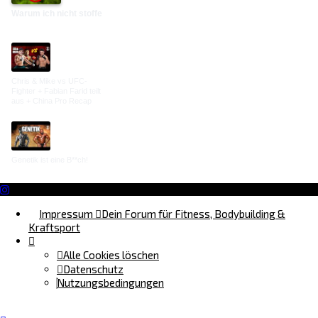
Warum ich nicht stoffe
Chris & Mike vs UFC-
Fighter + Fabian Farid teilt
aus + China Pro Recap
Genetik ist eine B**ch!
Impressum
Dein Forum für Fitness, Bodybuilding &
Kraftsport
Alle Cookies löschen
Datenschutz
Nutzungsbedingungen