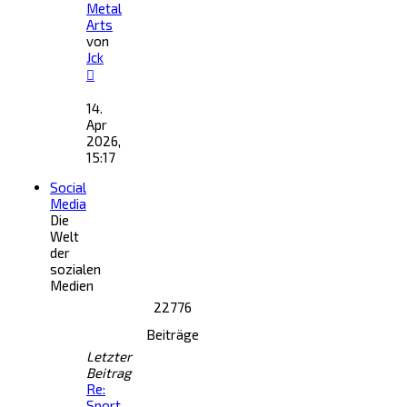
Metal
Arts
von
Jck
Neuester
Beitrag
14.
Apr
2026,
15:17
Social
Media
Die
Welt
der
sozialen
Medien
22776
Beiträge
Letzter
Beitrag
Re:
Sport