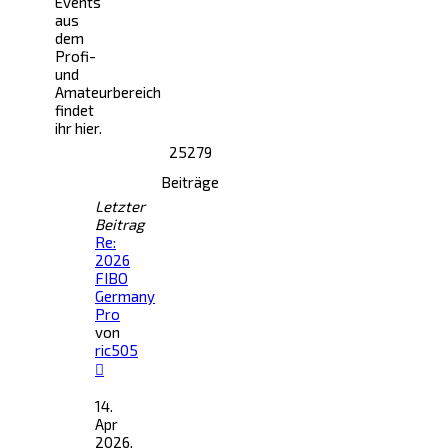
Events
aus
dem
Profi-
und
Amateurbereich
findet
ihr hier.
25279
Beiträge
Letzter
Beitrag
Re:
2026
FIBO
Germany
Pro
von
ric505
Neuester
Beitrag
14.
Apr
2026,