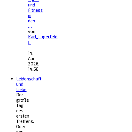
und
Fitness
in
den
…
von
Karl_Lagerfeld
Neuester
Beitrag
14.
Apr
2026,
14:58
Leidenschaft
und
Liebe
Der
große
Tag
des
ersten
Treffens.
Oder
der