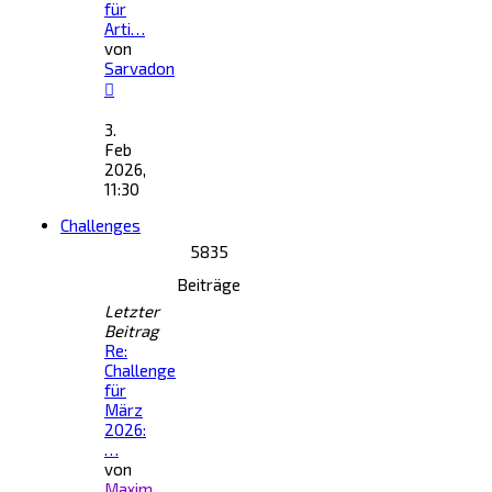
für
Arti…
von
Sarvadon
Neuester
Beitrag
3.
Feb
2026,
11:30
Challenges
5835
Beiträge
Letzter
Beitrag
Re:
Challenge
für
März
2026:
…
von
Maxim