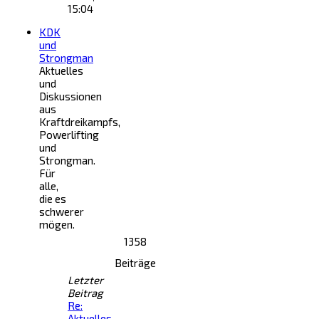
15:04
KDK
und
Strongman
Aktuelles
und
Diskussionen
aus
Kraftdreikampfs,
Powerlifting
und
Strongman.
Für
alle,
die es
schwerer
mögen.
1358
Beiträge
Letzter
Beitrag
Re:
Aktuelles