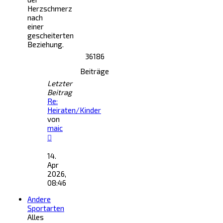
Herzschmerz
nach
einer
gescheiterten
Beziehung.
36186
Beiträge
Letzter
Beitrag
Re:
Heiraten/Kinder
von
maic
Neuester
Beitrag
14.
Apr
2026,
08:46
Andere
Sportarten
Alles