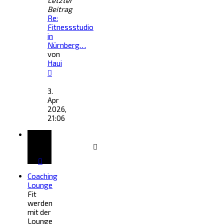
Letzter
Beitrag
Re:
Fitnessstudio
in
Nürnberg…
von
Haui
Neuester
Beitrag
3.
Apr
2026,
21:06
Forum
Coaching
Lounge
Fit
werden
mit der
Lounge