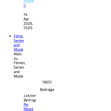
Knolle
Neuester
Beitrag
14.
Apr
2026,
15:05
Filme,
Serien
und
Musik
Alles
zu
Filmen,
Serien
und
Musik
19051
Beiträge
Letzter
Beitrag
Re:
Mixed