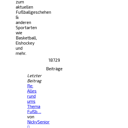
zum
aktuellen
Fußballgeschehen
&
anderen
Sportarten
wie
Basketball,
Eishockey
und
mehr.
18729
Beiträge
Letzter
Beitrag
Re:
Alles
rund
ums
Thema
Fußb…
von
NickySenior