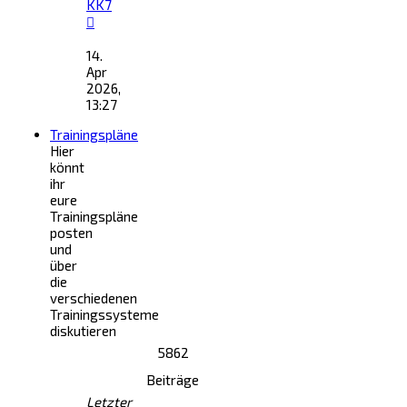
KK7
Neuester
Beitrag
14.
Apr
2026,
13:27
Trainingspläne
Hier
könnt
ihr
eure
Trainingspläne
posten
und
über
die
verschiedenen
Trainingssysteme
diskutieren
5862
Beiträge
Letzter