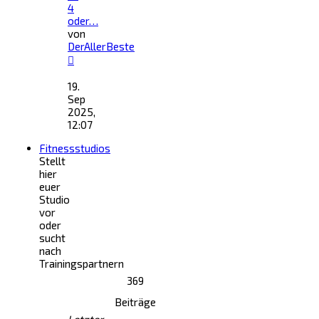
4
oder…
von
DerAllerBeste
Neuester
Beitrag
19.
Sep
2025,
12:07
Fitnessstudios
Stellt
hier
euer
Studio
vor
oder
sucht
nach
Trainingspartnern
369
Beiträge