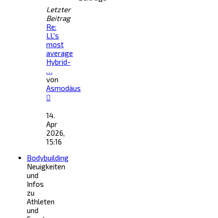
Letzter
Beitrag
Re:
LL's
most
average
Hybrid-
…
von
Asmodäus
Neuester
Beitrag
14.
Apr
2026,
15:16
Bodybuilding
Neuigkeiten
und
Infos
zu
Athleten
und