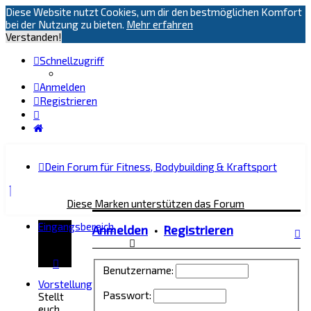
Diese Website nutzt Cookies, um dir den bestmöglichen Komfort
bei der Nutzung zu bieten.
Mehr erfahren
Verstanden!
Schnellzugriff
Anmelden
Registrieren
Dein Forum für Fitness, Bodybuilding & Kraftsport
Diese Marken unterstützen das Forum
Eingangsbereich
Anmelden
•
Registrieren
Benutzername:
Vorstellung
Passwort:
Stellt
euch