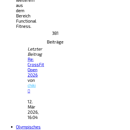
weiterem
aus
dem
Bereich
Functional
Fitness.
381
Beiträge
Letzter
Beitrag
Re:
CrossFit
Open
2026
von
chiki
Neuester
Beitrag
12.
Mär
2026,
16:04
Olympisches