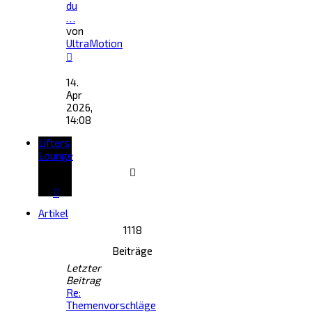
du
…
von
UltraMotion
Neuester
Beitrag
14.
Apr
2026,
14:08
Lifters
Lounge
Artikel
1118
Beiträge
Letzter
Beitrag
Re:
Themenvorschläge