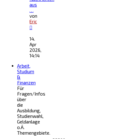
aus
…
von
Eric
Neuester
Beitrag
14.
Apr
2026,
14:14
Arbeit,
Studium
&
Finanzen
Für
Fragen/Infos
über
die
Ausbildung,
Studienwahl,
Geldanlage
o.Ä.
Themengebiete.