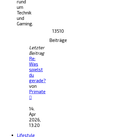
rund
um
Technik
und
Gaming.
13510
Beiträge
Letzter
Beitrag
Re:
Was
spielst
du
gerade?
von
Primate
Neuester
Beitrag
14.
Apr
2026,
13:20
Lifestyle