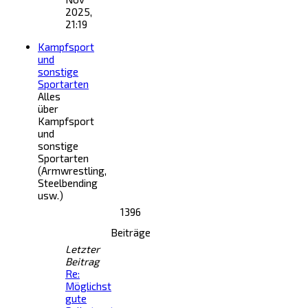
2025,
21:19
Kampfsport
und
sonstige
Sportarten
Alles
über
Kampfsport
und
sonstige
Sportarten
(Armwrestling,
Steelbending
usw.)
1396
Beiträge
Letzter
Beitrag
Re:
Möglichst
gute