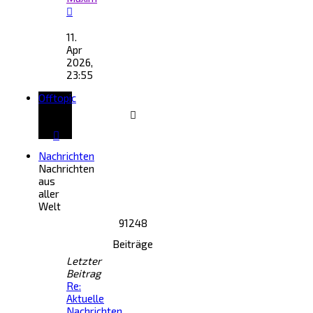
Neuester
Beitrag
11.
Apr
2026,
23:55
Offtopic
Nachrichten
Nachrichten
aus
aller
Welt
91248
Beiträge
Letzter
Beitrag
Re:
Aktuelle
Nachrichten