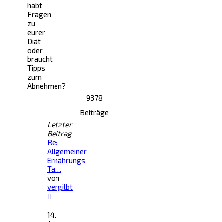
habt
Fragen
zu
eurer
Diät
oder
braucht
Tipps
zum
Abnehmen?
9378
Beiträge
Letzter
Beitrag
Re:
Allgemeiner
Ernährungs
Ta…
von
vergilbt
Neuester
Beitrag
14.