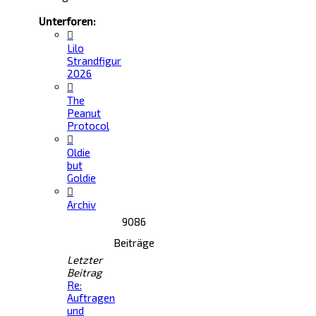
Unterforen:
Lilo
Strandfigur
2026
The
Peanut
Protocol
Oldie
but
Goldie
Archiv
9086
Beiträge
Letzter
Beitrag
Re:
Auftragen
und