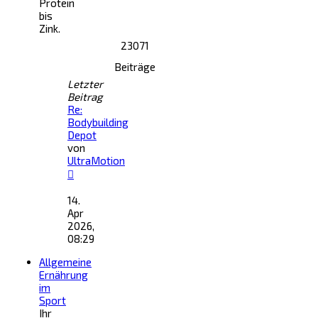
Protein
bis
Zink.
23071
Beiträge
Letzter
Beitrag
Re:
Bodybuilding
Depot
von
UltraMotion
Neuester
Beitrag
14.
Apr
2026,
08:29
Allgemeine
Ernährung
im
Sport
Ihr