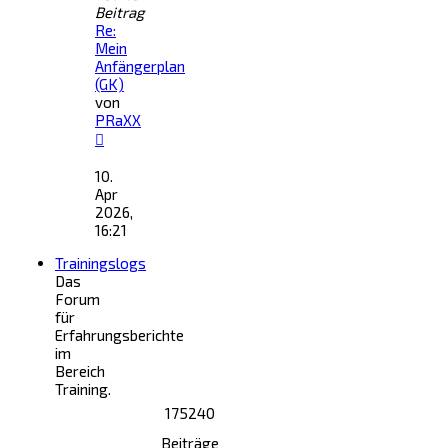
Beitrag
Re:
Mein
Anfängerplan
(GK)
von
PRaXX
Neuester
Beitrag
10.
Apr
2026,
16:21
Trainingslogs
Das
Forum
für
Erfahrungsberichte
im
Bereich
Training.
175240
Beiträge