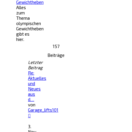
Gewichtheben
Alles
zum
Thema
olympischen
Gewichtheben
gibt es
hier.
157
Beiträge
Letzter
Beitrag
Re:
Aktuelles
und
Neues
aus
d…
von
Garage_lifts101
Neuester
Beitrag
3.
Nov