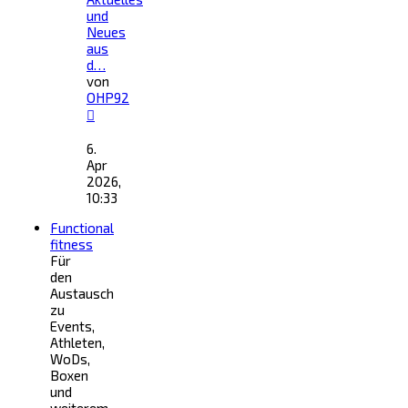
und
Neues
aus
d…
von
OHP92
Neuester
Beitrag
6.
Apr
2026,
10:33
Functional
fitness
Für
den
Austausch
zu
Events,
Athleten,
WoDs,
Boxen
und