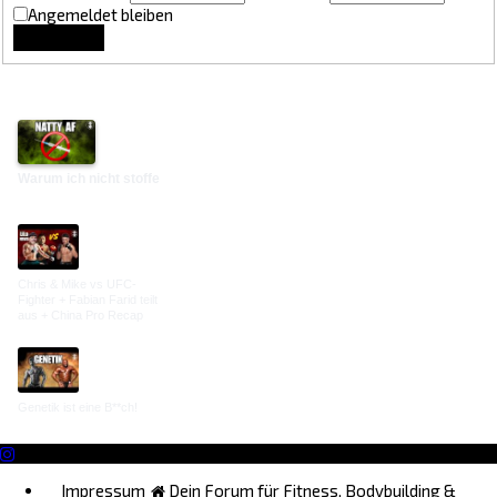
Angemeldet bleiben
Lounge Updates
Warum ich nicht stoffe
Chris & Mike vs UFC-
Fighter + Fabian Farid teilt
aus + China Pro Recap
Genetik ist eine B**ch!
Impressum
Dein Forum für Fitness, Bodybuilding &